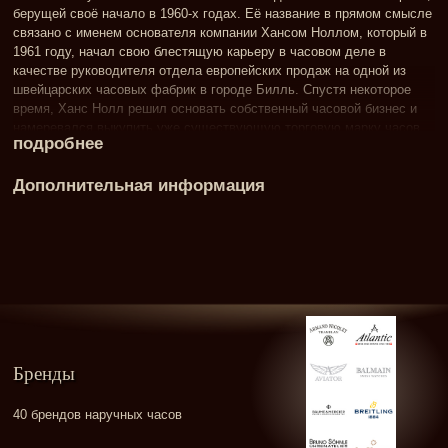
берущей своё начало в 1960-х годах. Её название в прямом смысле
связано с именем основателя компании Хансом Ноллом, который в
1961 году, начал свою блестящую карьеру в часовом деле в
качестве руководителя отдела европейских продаж на одной из
швейцарских часовых фабрик в городе Билль. Спустя некоторое
время, Ханс Нолл решил основать собственный часовой бизнес и
намеревался выкупить уже существующую торговую марку часов.
подробнее
Высокая стоимость марки изменили планы предпринимателя, и он
решает, совместно со своей супругой Элизабет Нолл, создать с
Дополнительная информация
нуля собственный часовой бренд, да ещё и под своим именем!
Перевод названия марки «Hanowa» не стоит искать в словарях. Это
аббревиатура, сложносокращённое написание трёх слов - имени и
фамилии основателя, а также слова «часы» (watch, анг.) - «Hans Noll
& watch». В итоге, 1963 год стал временем основания нового
швейцарского бренда. Впоследствии, к названию марки
прибавились ещё два слова «Swiss Military» - ни что иное как
вооружённые силы Швейцарии.
Бренды
40 брендов наручных часов