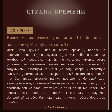
20.8.2009
Визит американского журналиста в Швейцарию
на фабрику Parmigiani (часть 2)
Итак! Пора, друзья... нельзя терять времени, валяясь в
постели и наслаждаясь шумом воды, бьющейся о сваи под
комфортной кроватью, как бы не хотелось именно этого
уставшей от самолета голове на еще пару часиков. С
задумчивым взглядом на манящие воды озера (и огромную
ванну с гидромассажем в номере, который настолько большой,
что без труда вместил ванну; достаточно большой для
худощавого представителя "четвертой власти":вам приходится
прогнать сон из глаз, стряхнуть с себя приятные навеянные
вином грезы, собраться и прийти к завтраку, потому что
Волшебный автобус Parmigiani уже на пути, чтобы забрать вас
с собой...
Подробнее