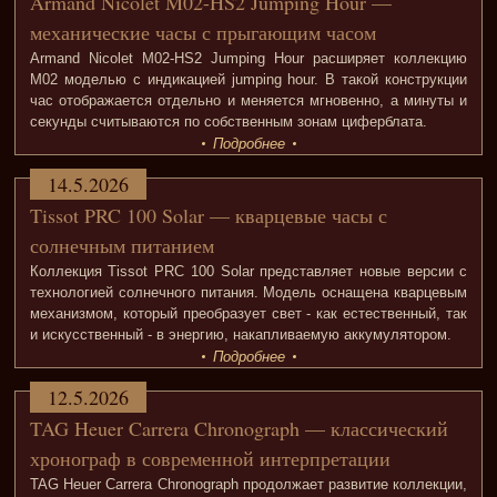
Armand Nicolet M02-HS2 Jumping Hour —
механические часы с прыгающим часом
Armand Nicolet M02-HS2 Jumping Hour расширяет коллекцию
M02 моделью с индикацией jumping hour. В такой конструкции
час отображается отдельно и меняется мгновенно, а минуты и
секунды считываются по собственным зонам циферблата.
Подробнее
14.5.2026
Tissot PRC 100 Solar — кварцевые часы с
солнечным питанием
Коллекция Tissot PRC 100 Solar представляет новые версии с
технологией солнечного питания. Модель оснащена кварцевым
механизмом, который преобразует свет - как естественный, так
и искусственный - в энергию, накапливаемую аккумулятором.
Подробнее
12.5.2026
TAG Heuer Carrera Chronograph — классический
хронограф в современной интерпретации
TAG Heuer Carrera Chronograph продолжает развитие коллекции,