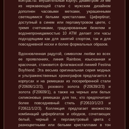
контрасты: внушительный корпус диаметром 39 мм
из нержавеющей стали с мужским дизайном
дополнен часовыми метками, украшенными
светящимися белыми кристаллами. Циферблат,
доступный в синем или перламутровом цвете, с
тремя счетчиками, градуированным безелем и
водонепроницаемостью 10 АТМ делает эти часы
подходящими как для занятий спортом, так и для
повседневной носки и более формальных образов.
Вдохновленная радугой, символом любви во всех
ее проявлениях, линия Rainbow, изысканная и
красочная, становится флагманской линией Festina
Boyfriend. Эта весьма оригинальная серия модных
и ультраженственных хронографов предлагается в
корпусах и на ремешках из посеребренной стали
(F20606/1/2/3), розового золота (F20639/2/3) и
золота (F20609/1), а также на черных или белых
силиконовых ремешках для тех, кто предпочитает
более повседневный стиль (F20610/1/2/3 и
F20611/1/2/3). Коллекция предлагает множество
комбинаций циферблатов и ободков, сочетающих
белый, черный и перламутровый цвета с
разноцветными или белыми кристаллами в тон