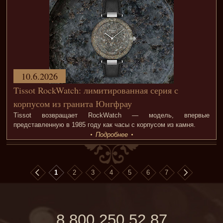
10.6.2026
Tissot RockWatch: лимитированная серия с
корпусом из гранита Юнгфрау
Tissot возвращает RockWatch — модель, впервые
представленную в 1985 году как часы с корпусом из камня.
Подробнее
1
2
3
4
5
6
7
8 800 250 52 87