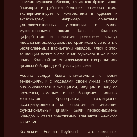
Помимо мужских образов, таких как брюки-чинос,
блейзеры и рубашки больших размеров мода
экспериментирует с контрастами в одежде и
аксессуарах, например, сочетание
ультраженственных украшений с более
мужественными часами. Часы с большим
циферблатом и широким ремешком станут
идеальным аксессуаром, который можно сочетать с
бесчисленными вариантами нарядов. Ключ к этой
тенденции лежит в смешении мужского и женского
начал: большой жилет и жемчужное ожерелье или
джинсы-бойфренд и блузка с рюшами...
Festina всегда была внимательна к новым
тенденциям, и с моделями своей линии Rainbow
она обращается к женщинам, идущим в ногу со
временем, смелым и не боящимся сильных
контрастов. Хронографы, традиционно
ассоциирующиеся со спортом и имеющие
функциональный дизайн, были переосмыслены
брендом и стали престижным элементом женского
запястья.
Коллекция Festina Boyfriend – это сплошные