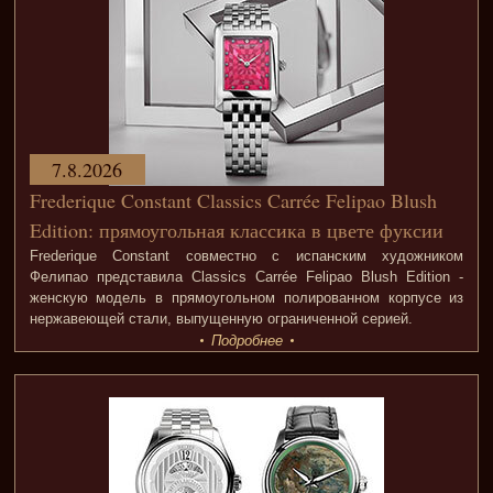
7.8.2026
Frederique Constant Classics Carrée Felipao Blush
Edition: прямоугольная классика в цвете фуксии
Frederique Constant совместно с испанским художником
Фелипао представила Classics Carrée Felipao Blush Edition -
женскую модель в прямоугольном полированном корпусе из
нержавеющей стали, выпущенную ограниченной серией.
Подробнее