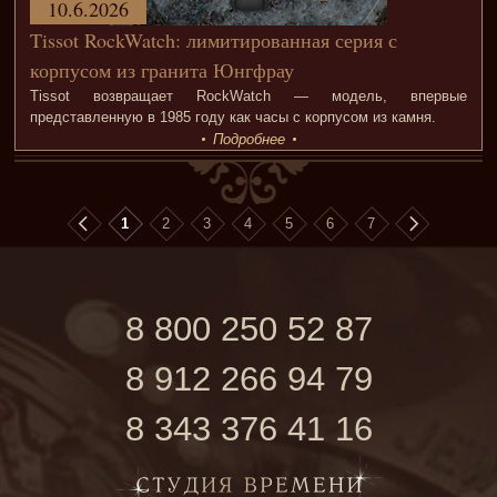
10.6.2026
Tissot RockWatch: лимитированная серия с
корпусом из гранита Юнгфрау
Tissot возвращает RockWatch — модель, впервые
представленную в 1985 году как часы с корпусом из камня.
Подробнее
1
2
3
4
5
6
7
8 800 250 52 87
8 912 266 94 79
8 343 376 41 16