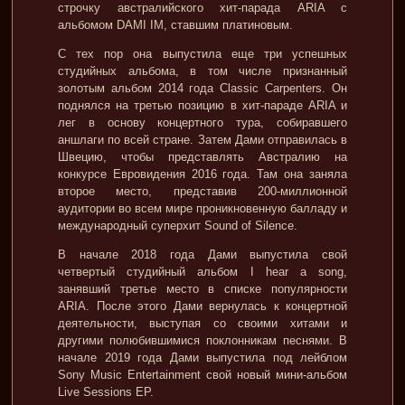
строчку австралийского хит-парада ARIA с
альбомом DAMI IM, ставшим платиновым.
С тех пор она выпустила еще три успешных
студийных альбома, в том числе признанный
золотым альбом 2014 года Classic Carpenters. Он
поднялся на третью позицию в хит-параде ARIA и
лег в основу концертного тура, собиравшего
аншлаги по всей стране. Затем Дами отправилась в
Швецию, чтобы представлять Австралию на
конкурсе Евровидения 2016 года. Там она заняла
второе место, представив 200-миллионной
аудитории во всем мире проникновенную балладу и
международный суперхит Sound of Silence.
В начале 2018 года Дами выпустила свой
четвертый студийный альбом I hear a song,
занявший третье место в списке популярности
ARIA. После этого Дами вернулась к концертной
деятельности, выступая со своими хитами и
другими полюбившимися поклонникам песнями. В
начале 2019 года Дами выпустила под лейблом
Sony Music Entertainment свой новый мини-альбом
Live Sessions EP.