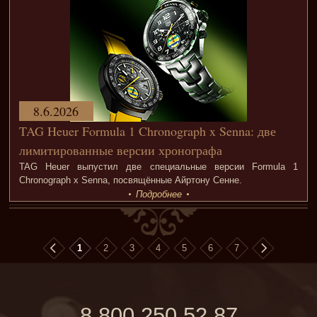
8.6.2026
TAG Heuer Formula 1 Chronograph x Senna: две
лимитированные версии хронографа
TAG Heuer выпустил две специальные версии Formula 1
Chronograph x Senna, посвящённые Айртону Сенне.
Подробнее
1
2
3
4
5
6
7
8 800 250 52 87