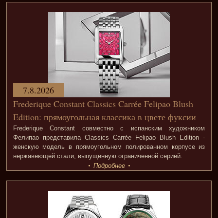
7.8.2026
Frederique Constant Classics Carrée Felipao Blush
Edition: прямоугольная классика в цвете фуксии
Frederique Constant совместно с испанским художником
Фелипао представила Classics Carrée Felipao Blush Edition -
женскую модель в прямоугольном полированном корпусе из
нержавеющей стали, выпущенную ограниченной серией.
Подробнее