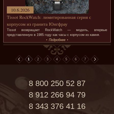
10.6.2026
Tissot RockWatch: лимитированная серия с
корпусом из гранита Юнгфрау
Tissot возвращает RockWatch — модель, впервые
представленную в 1985 году как часы с корпусом из камня.
Подробнее
1
2
3
4
5
6
7
8 800 250 52 87
8 912 266 94 79
8 343 376 41 16