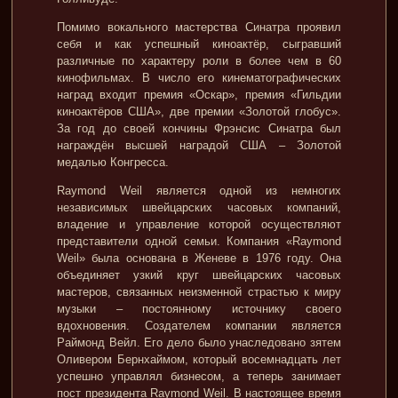
Помимо вокального мастерства Синатра проявил
себя и как успешный киноактёр, сыгравший
различные по характеру роли в более чем в 60
кинофильмах. В число его кинематографических
наград входит премия «Оскар», премия «Гильдии
киноактёров США», две премии «Золотой глобус».
За год до своей кончины Фрэнсис Синатра был
награждён высшей наградой США – Золотой
медалью Конгресса.
Raymond Weil является одной из немногих
независимых швейцарских часовых компаний,
владение и управление которой осуществляют
представители одной семьи. Компания «Raymond
Weil» была основана в Женеве в 1976 году. Она
объединяет узкий круг швейцарских часовых
мастеров, связанных неизменной страстью к миру
музыки – постоянному источнику своего
вдохновения. Создателем компании является
Раймонд Вейл. Его дело было унаследовано зятем
Оливером Бернхаймом, который восемнадцать лет
успешно управлял бизнесом, а теперь занимает
пост президента Raymond Weil. В настоящее время