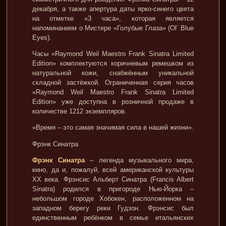
декабря, а также апертура даты ярко-синего цвета
на отметке «3 часа», которая является
напоминанием о Мистере «Голубые Глаза» (Ol’ Blue
Eyes).
Часы «Raymond Weil Maestro Frank Sinatra Limited
Edition» комплектуются коричневым ремешком из
натуральной кожи, снабжённым уникальной
складной застёжкой. Ограниченная серия часов
«Raymond Weil Maestro Frank Sinatra Limited
Edition» уже доступна в розничной продаже в
количестве 1212 экземпляров.
«Время – это самая значимая сила в нашей жизни».
Фрэнк Синатра
Фрэнк Синатра
– легенда музыкального мира,
кино, да и, пожалуй, всей американской культуры
XX века. Фрэнсис Альберт Синатра (Francis Albert
Sinatra) родился в пригороде Нью-Йорка –
небольшом городе Хобокен, расположенном на
западном берегу реки Гудзон. Фрэнсис был
единственным ребёнком в семье итальянских