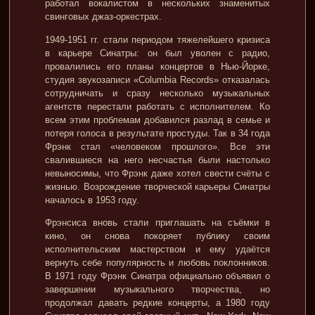
работал вокалистом в нескольких знаменитых
свинговых джаз-оркестрах.
1949-1951 гг. стали периодом тяжелейшего кризиса
в карьере Синатры: он был уволен с радио,
провалились его планы концертов в Нью-Йорке,
студия звукозаписи «Columbia Records» отказалась
сотрудничать и сразу несколько музыкальных
агентств перестали работать с исполнителем. Ко
всем этим проблемам добавился разлад в семье и
потеря голоса в результате простуды. Так в 34 года
Фрэнк стал «человеком прошлого». Все эти
свалившиеся на него несчастья были настолько
невыносимы, что Фрэнк даже хотел свести счёты с
жизнью. Возрождение творческой карьеры Синатры
началось в 1953 году.
Фрэнсиса вновь стали приглашать на съёмки в
кино, он снова покоряет публику своим
исполнительским мастерством и ему удаётся
вернуть себе популярность и любовь поклонников.
В 1971 году Фрэнк Синатра официально объявил о
завершении музыкального творчества, но
продолжал давать редкие концерты, а 1980 году