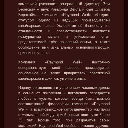
компанией руководит генеральный директор Эли
Бернхайм – внук Раймонда Вейла и сын Оливера
Бернхайма. Компания «Raymond Weil» обладает
статусом одного из ведущих производителей
швейцарских часов. Условиями её благополучия,
стабильности и преемственности являются
незаурядный талант и уникальный опыт
представителей трёх поколений семьи, а также
соблюдение ими изначальных основополагающих
принципов успеха.
Компания «Raymond Weil» постоянно
совершенствует своё часовое производство,
основанное на таких приоритетах престижной
швейцарской марки как умение и опыт.
Наряду со знаниями и увлечением часовым делом
в семье от поколения к поколению передаётся
любовь к музыке, которая всегда была важной
составляющей философии компании «Raymond
Weil», а взаимовыгодное сотрудничество компании
с музыкальной индустрией насчитывает уже более
35 лет. Кроме того, при разработке своих
коллекций, Raymond Weil особое внимание уделяет