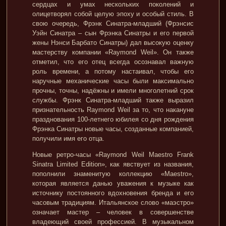
сердцах и умах нескольких поколений и
олицетворял собой целую эпоху и особый стиль. В
свою очередь, Фрэнк Синатра-младший (Фрэнсис
Уэйн Синатра – сын Фрэнка Синатры и его первой
жены Нэнси Барбато Синатры) дал высокую оценку
мастерству компании «Raymond Weil». Он также
отметил, что его отец всегда осознавал важную
роль времени, а потому настаивал, чтобы его
наручные механические часы были максимально
прочны, точны, надёжны и имели многолетний срок
службы. Фрэнк Синатра-младший также выразил
признательность Raymond Weil за то, что накануне
празднования 100-летнего юбилея со дня рождения
Фрэнка Синатры новые часы, созданные компанией,
получили имя его отца.
Новые ретро-часы «Raymond Weil Maestro Frank
Sinatra Limited Edition», как явствует из названия,
пополнили знаменитую коллекцию «Maestro»,
которая является данью уважения к музыке как
источнику постоянного вдохновения бренда и его
часовым традициям. Итальянское слово «маэстро»
означает мастер – человек в совершенстве
владеющий своей профессией. В музыкальном