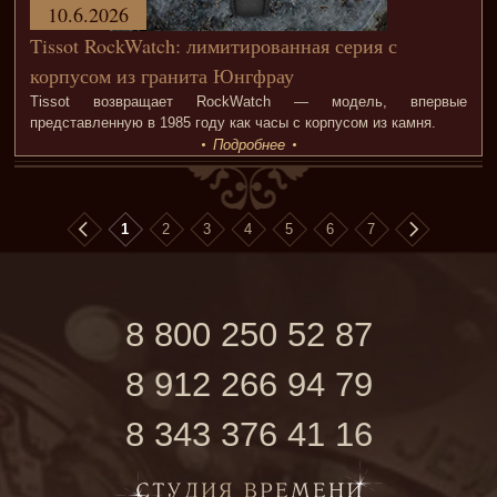
10.6.2026
Tissot RockWatch: лимитированная серия с
корпусом из гранита Юнгфрау
Tissot возвращает RockWatch — модель, впервые
представленную в 1985 году как часы с корпусом из камня.
Подробнее
1
2
3
4
5
6
7
8 800 250 52 87
8 912 266 94 79
8 343 376 41 16