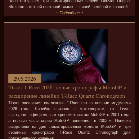
Rado выпускает три лимитированные версии DiaStar Original
Skeleton в летней цветовой гамме — синей, зелёной и красной.
Подробнее
29.6.2026
Tissot T-Race 2026: новые хронографы MotoGP и
расширение линейки T-Race Quartz Chronograph
Tissot расширяет коллекцию T-Race пятью новыми моделями
2026 года. Линейка связана с мотоспортом, т.к. Tissot
выступает официальным хронометристом MotoGP с 2001 года,
а первые часы серии MotoGP появились в 2003-м. Новинки
разделены на две лимитированные модели MotoGP и три
серийных хронографа T-Race Quartz Chronograph для
повседневного ношения.