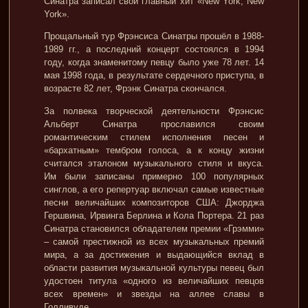
Синатра записал свой главный хит «New York, New
York».
Прощальный тур Фрэнсиса Синатры прошёл в 1988-
1989 гг., а последний концерт состоялся в 1994
году, когда знаменитому певцу было уже 78 лет. 14
мая 1998 года, в результате сердечного приступа, в
возрасте 82 лет, Фрэнк Синатра скончался.
За полвека творческой деятельности Фрэнсис
Альберт Синатра прославился своим
романтическим стилем исполнения песен и
«бархатным» тембром голоса, а к концу жизни
считался эталоном музыкального стиля и вкуса.
Им были записаны примерно 100 популярных
синглов, а его репертуар включал самые известные
песни величайших композиторов США: Джорджа
Гершвина, Ирвинга Берлина и Кола Портера. 21 раз
Синатра становился обладателем премии «Грэмми»
– самой престижной из всех музыкальных премий
мира, а за достижения и выдающийся вклад в
области развития музыкальной культуры певец был
удостоен титула «одного из величайших певцов
всех времен» и звезды на аллее славы в
Голливуде.