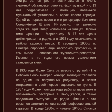
эмигрантов, он рос и воспитывался в очень
скромной обстановке, рано увлёкся музыкой и с 13
лет подрабатывал с помощью маленькой
музыкальной установки в барах своего городка.
Одной из первых песен в его репертуаре был гимн
Соединённых Штатов. Интересно, что примерно
тогда же Эдит Пиаф исполняла на улицах Парижа
гимн Франции – Марсельезу. В 17 лет Фрэнк
дебютировал на радио, а в 1933 году окончательно
выбрал карьеру певца. К середине 1930-х гг.
Синатра опробовал ещё несколько профессий, в
том числе – спортивного журналиста-репортёра.
Именно в те годы его новым увлечением
становится кино.
В 1935 году Фрэнк Синатра вместе с группой «The
Hoboken Four» выиграл конкурс молодых талантов
на одном из популярных радиошоу, а затем
отправился в своё первое национальное турне. В
1937 году Фрэнк полтора года работал шоумэном в
музыкальном ресторане в Нью-Джерси, а также
продолжал выступать на радио. Именно в это
время он заложил основы своей профессиональной
карьеры. В конце 1930-х – начале 1940-х Синатра